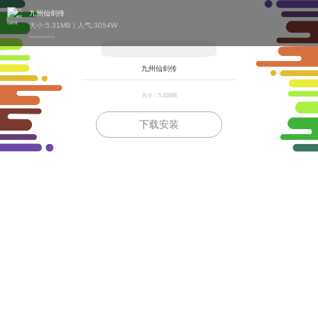
九州仙剑传
大小:5.31MB | 人气:
3054W
高福利互动情缘新仙侠手游
九州仙剑传
大小：5.31MB
下载安装