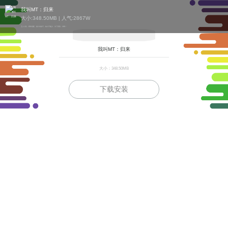
我叫MT：归来
大小:348.50MB | 人气:
2867W
五人小队，羁绊搭配，战斗有技巧，集火不能少。为了部落，冲鸭！
我叫MT：归来
大小：348.50MB
下载安装